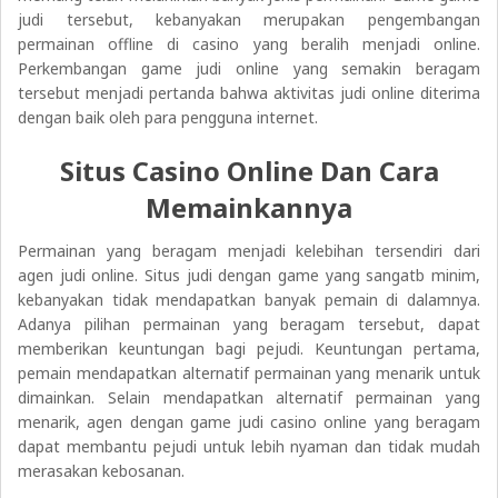
judi tersebut, kebanyakan merupakan pengembangan
permainan offline di casino yang beralih menjadi online.
Perkembangan game judi online yang semakin beragam
tersebut menjadi pertanda bahwa aktivitas judi online diterima
dengan baik oleh para pengguna internet.
Situs Casino Online Dan Cara
Memainkannya
Permainan yang beragam menjadi kelebihan tersendiri dari
agen judi online. Situs judi dengan game yang sangatb minim,
kebanyakan tidak mendapatkan banyak pemain di dalamnya.
Adanya pilihan permainan yang beragam tersebut, dapat
memberikan keuntungan bagi pejudi. Keuntungan pertama,
pemain mendapatkan alternatif permainan yang menarik untuk
dimainkan. Selain mendapatkan alternatif permainan yang
menarik, agen dengan game judi casino online yang beragam
dapat membantu pejudi untuk lebih nyaman dan tidak mudah
merasakan kebosanan.