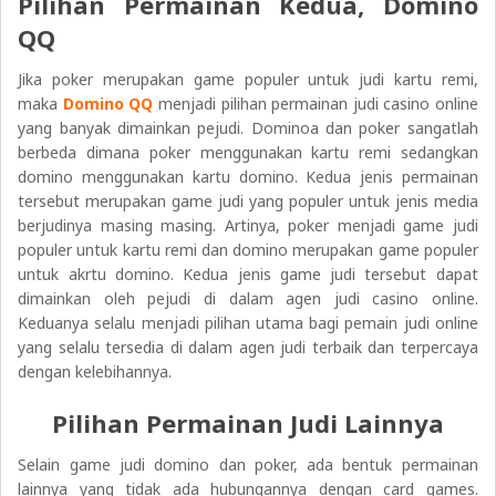
Pilihan Permainan Kedua, Domino
QQ
Jika poker merupakan game populer untuk judi kartu remi,
maka
Domino QQ
menjadi pilihan permainan judi casino online
yang banyak dimainkan pejudi. Dominoa dan poker sangatlah
berbeda dimana poker menggunakan kartu remi sedangkan
domino menggunakan kartu domino. Kedua jenis permainan
tersebut merupakan game judi yang populer untuk jenis media
berjudinya masing masing. Artinya, poker menjadi game judi
populer untuk kartu remi dan domino merupakan game populer
untuk akrtu domino. Kedua jenis game judi tersebut dapat
dimainkan oleh pejudi di dalam agen judi casino online.
Keduanya selalu menjadi pilihan utama bagi pemain judi online
yang selalu tersedia di dalam agen judi terbaik dan terpercaya
dengan kelebihannya.
Pilihan Permainan Judi Lainnya
Selain game judi domino dan poker, ada bentuk permainan
lainnya yang tidak ada hubungannya dengan card games.