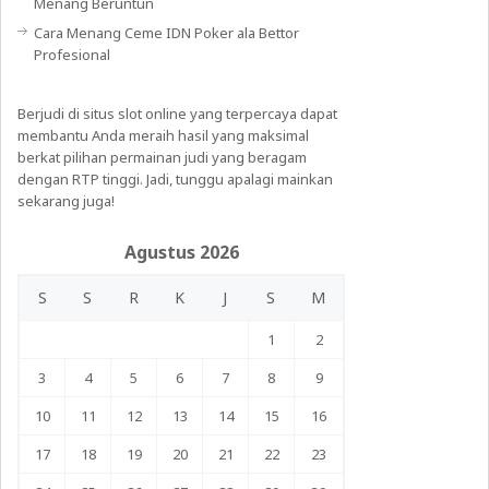
Menang Beruntun
Cara Menang Ceme IDN Poker ala Bettor
Profesional
Berjudi di
situs slot online
yang terpercaya dapat
membantu Anda meraih hasil yang maksimal
berkat pilihan permainan judi yang beragam
dengan RTP tinggi. Jadi, tunggu apalagi mainkan
sekarang juga!
Agustus 2026
S
S
R
K
J
S
M
1
2
3
4
5
6
7
8
9
10
11
12
13
14
15
16
17
18
19
20
21
22
23