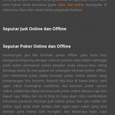
kami bahas disini terutama game
situs slot online
terpopuler di
indonesia. Baca dan simak berita yang kami berikan.
Seputar Judi Online dan Offline
Seputar Poker Online dan Offline
Keuntungan jika kita bermain poker offline yaitu anda bisa
mengenal langsung dengan seluruh pemain atau bettor sehingga
pada waktu permainan poker berjalan anda semua bisa saling
bertatap muka itu merupakan ke untungan bermain poker offline.
Dan kelemahan pada waktu bermain poker online adalah uang
kemenangan kita beserta deposit kita bisa di bawa kabur oleh
agen nakal. Sedangkan kelebihan dari bermain poker secara
online adalah kita dapat bermain judi poker online dimana saja dan
kapan saja. Maka dari itu di blog ini saya akan coba memberikan
informasi panduan bermain judi online poker dan cara daftar idn
poker. Agar anda tidak tertipu oleh agen-agen nakal yang bisa
menipu para bettor. Dan mungkin ada beberapa topic saya