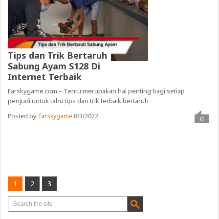
Tips dan Trik Bertaruh
Sabung Ayam S128 Di
Internet Terbaik
Farskygame.com – Tentu merupakan hal penting bagi setiap
penjudi untuk tahu tips dan trik terbaik bertaruh
Posted by:
farskygame
8/3/2022
0
1
2
3