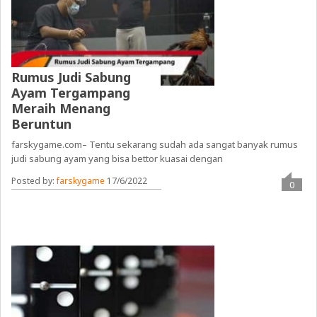
Rumus Judi Sabung
Ayam Tergampang
Meraih Menang
Beruntun
farskygame.com– Tentu sekarang sudah ada sangat banyak rumus
judi sabung ayam yang bisa bettor kuasai dengan
Posted by:
farskygame
17/6/2022
0