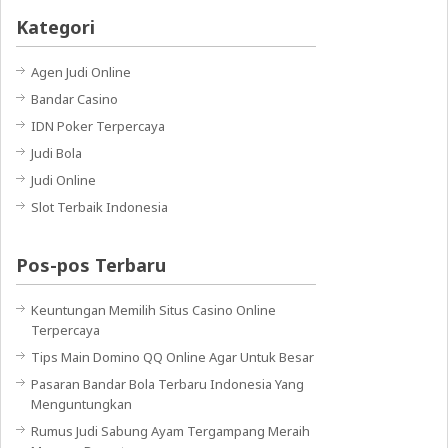
Kategori
Agen Judi Online
Bandar Casino
IDN Poker Terpercaya
Judi Bola
Judi Online
Slot Terbaik Indonesia
Pos-pos Terbaru
Keuntungan Memilih Situs Casino Online
Terpercaya
Tips Main Domino QQ Online Agar Untuk Besar
Pasaran Bandar Bola Terbaru Indonesia Yang
Menguntungkan
Rumus Judi Sabung Ayam Tergampang Meraih