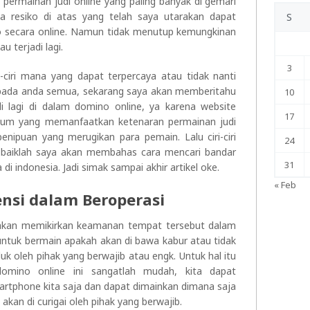
permainan judi online yang paling banyak di gemari
a resiko di atas yang telah saya utarakan dapat
S
o secara online. Namun tidak menutup kemungkinan
u terjadi lagi.
3
i-ciri mana yang dapat terpercaya atau tidak nanti
kepada anda semua, sekarang saya akan memberitahu
10
di lagi di dalam domino online, ya karena website
17
knum yang memanfaatkan ketenaran permainan judi
penipuan yang merugikan para pemain. Lalu ciri-ciri
24
? baiklah saya akan membahas cara mencari bandar
31
i indonesia. Jadi simak sampai akhir artikel oke.
« Feb
ensi dalam Beroperasi
a akan memikirkan keamanan tempat tersebut dalam
untuk bermain apakah akan di bawa kabur atau tidak
k oleh pihak yang berwajib atau engk. Untuk hal itu
domino online ini sangatlah mudah, kita dapat
tphone kita saja dan dapat dimainkan dimana saja
akan di curigai oleh pihak yang berwajib.