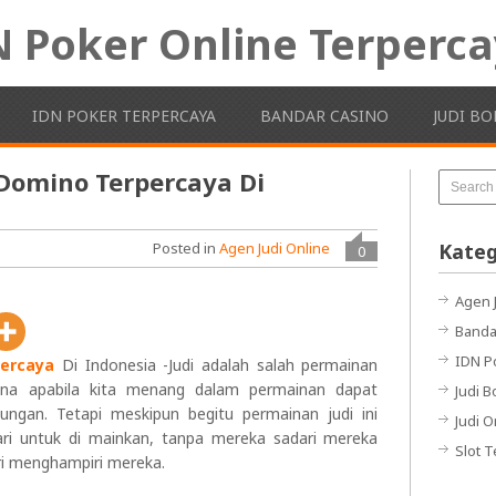
N Poker Online Terperc
IDN POKER TERPERCAYA
BANDAR CASINO
JUDI BO
Domino Terpercaya Di
Posted in
Agen Judi Online
Kateg
0
Agen 
Banda
IDN P
ercaya
Di Indonesia -Judi adalah salah permainan
ena apabila kita menang dalam permainan dapat
Judi B
gan. Tetapi meskipun begitu permainan judi ini
Judi O
ri untuk di mainkan, tanpa mereka sadari mereka
Slot 
ari menghampiri mereka.