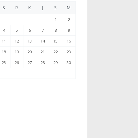
S
R
K
J
S
M
1
2
4
5
6
7
8
9
11
12
13
14
15
16
18
19
20
21
22
23
25
26
27
28
29
30