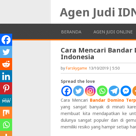
Agen Judi ID
BERANDA
AGEN JUDI ONLINE
Cara Mencari Bandar 
Indonesia
by
Farskygame
13/10/2019 | 5:50
Spread the love
Cara Mencari
Bandar Domino Terp
yang sangat banyak di minati kar
membuat kita mendapatkan ke untun
dulunya sangat populer dan di gema
memiliki resiko yang hampir setiap h