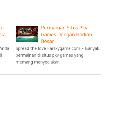
tu
Permainan Situs Pkv
nia
Games Dengan Hadiah
Besar
 Anda
Spread the love Farskygame.com – Banyak
di
permainan di situs pkv games yang
memang menyediakan