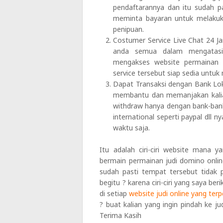
pendaftarannya dan itu sudah pa
meminta bayaran untuk melakukan
penipuan.
Costumer Service Live Chat 24 J
anda semua dalam mengatas
mengakses website permainan 
service tersebut siap sedia unt
Dapat Transaksi dengan Bank Loka
membantu dan memanjakan kalian 
withdraw hanya dengan bank-bank 
international seperti paypal dll
waktu saja.
Itu adalah ciri-ciri website mana 
bermain permainan judi domino online,
sudah pasti tempat tersebut tidak 
begitu ? karena ciri-ciri yang saya ber
di setiap
website judi online yang ter
? buat kalian yang ingin pindah ke j
Terima Kasih