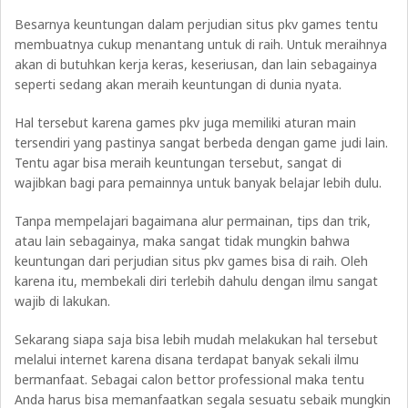
Besarnya keuntungan dalam perjudian situs pkv games tentu
membuatnya cukup menantang untuk di raih. Untuk meraihnya
akan di butuhkan kerja keras, keseriusan, dan lain sebagainya
seperti sedang akan meraih keuntungan di dunia nyata.
Hal tersebut karena games pkv juga memiliki aturan main
tersendiri yang pastinya sangat berbeda dengan game judi lain.
Tentu agar bisa meraih keuntungan tersebut, sangat di
wajibkan bagi para pemainnya untuk banyak belajar lebih dulu.
Tanpa mempelajari bagaimana alur permainan, tips dan trik,
atau lain sebagainya, maka sangat tidak mungkin bahwa
keuntungan dari perjudian situs pkv games bisa di raih. Oleh
karena itu, membekali diri terlebih dahulu dengan ilmu sangat
wajib di lakukan.
Sekarang siapa saja bisa lebih mudah melakukan hal tersebut
melalui internet karena disana terdapat banyak sekali ilmu
bermanfaat. Sebagai calon bettor professional maka tentu
Anda harus bisa memanfaatkan segala sesuatu sebaik mungkin