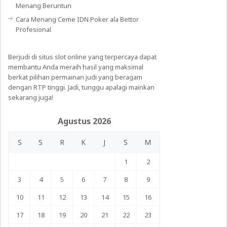
Menang Beruntun
Cara Menang Ceme IDN Poker ala Bettor
Profesional
Berjudi di
situs slot online
yang terpercaya dapat
membantu Anda meraih hasil yang maksimal
berkat pilihan permainan judi yang beragam
dengan RTP tinggi. Jadi, tunggu apalagi mainkan
sekarang juga!
Agustus 2026
S
S
R
K
J
S
M
1
2
3
4
5
6
7
8
9
10
11
12
13
14
15
16
17
18
19
20
21
22
23