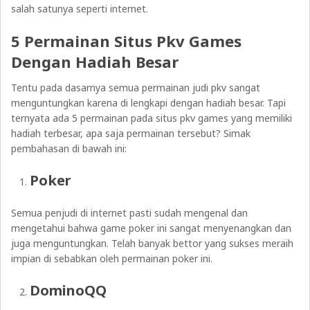
salah satunya seperti internet.
5 Permainan Situs Pkv Games
Dengan Hadiah Besar
Tentu pada dasarnya semua permainan judi pkv sangat
menguntungkan karena di lengkapi dengan hadiah besar. Tapi
ternyata ada 5 permainan pada situs pkv games yang memiliki
hadiah terbesar, apa saja permainan tersebut? Simak
pembahasan di bawah ini:
Poker
Semua penjudi di internet pasti sudah mengenal dan
mengetahui bahwa game poker ini sangat menyenangkan dan
juga menguntungkan. Telah banyak bettor yang sukses meraih
impian di sebabkan oleh permainan poker ini.
DominoQQ